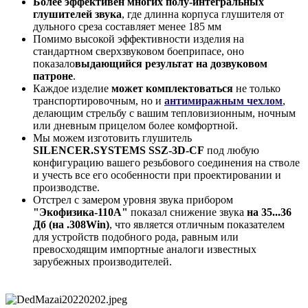
Более эффективен многих полу-интегральных
глушителей звука
, где длинна корпуса глушителя от
дульного среза составляет менее 185 мм
Помимо высокой эффективности изделия на
стандартном сверхзвуковом боеприпасе, оно
показало
выдающийся результат на дозвуковом
патроне
.
Каждое изделие
может комплектоваться
не только
транспортировочным, но и
антимиражным чехлом
,
делающим стрельбу с вашим тепловизионным, ночным
или дневным прицелом более комфортной.
Мы можем изготовить глушитель
SILENCER.SYSTEMS SSZ-3D-CF
под любую
конфигурацию вашего резьбового соединения на стволе
и учесть все его особенности при проектировании и
производстве.
Отстрел с замером уровня звука прибором
"Экофизика-110А"
показал снижение звука
на 35...36
Дб (на .308Win)
, что является отличным показателем
для устройств подобного рода, равным или
превосходящим импортные аналоги известных
зарубежных производителей.