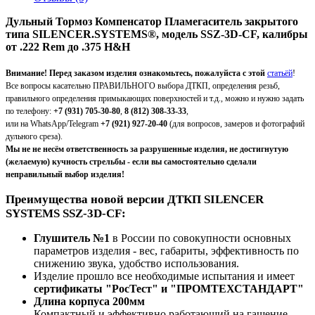
Д
ульный
Т
ормоз
К
омпенсатор
П
ламегаситель закрытого
типа SILENCER.SYSTEMS®, модель SSZ-3D-CF, калибры
от .222 Rem до .375 H&H
Внимание! Перед заказом изделия ознакомьтесь, пожалуйста с этой
статьёй
!
Все вопросы касательно ПРАВИЛЬНОГО выбора ДТКП, определения резьб,
правильного определения примыкающих поверхностей и т.д., можно и нужно задать
по телефону:
+7 (931) 705-30-80
,
8 (812) 308-33-33
,
или на WhatsApp/Telegram
+7 (921) 927-20-40
(для вопросов, замеров и фотографий
дульного среза).
Мы не не несём ответственность за разрушенные изделия, не достигнутую
(желаемую) кучность стрельбы - если вы самостоятельно сделали
неправильный выбор изделия!
Преимущества новой версии ДТКП SILENCER
SYSTEMS SSZ-3D-CF:
Глушитель №1
в России по совокупности основных
параметров изделия - вес, габариты, эффективность по
снижению звука, удобство использования.
Изделие прошло все необходимые испытания и имеет
сертификаты "РосТест" и "ПРОМТЕХСТАНДАРТ"
Длина корпуса 200мм
Компактный и эффективно работающий на гашение