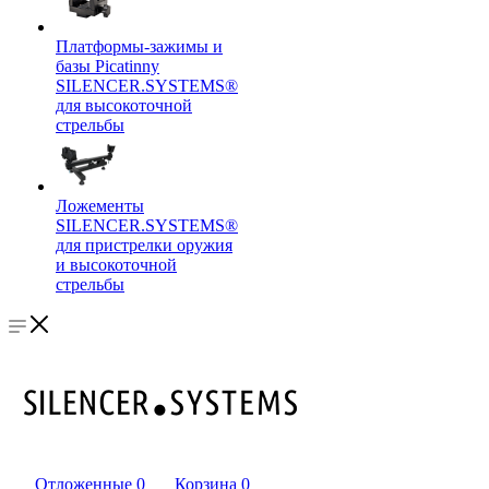
Платформы-зажимы и
базы Picatinny
SILENCER.SYSTEMS®
для высокоточной
стрельбы
Ложементы
SILENCER.SYSTEMS®
для пристрелки оружия
и высокоточной
стрельбы
Отложенные
0
Корзина
0