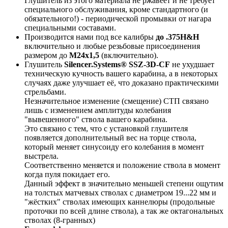
Глушитель из этого материала не ржавеет и не требует
специального обслуживания, кроме стандартного (и
обязательного!) - периодической промывки от нагара
специальными составами.
Производится нами под все калибры
до .375H&H
включительно и любые резьбовые присоединения
размером до
М24х1,5
(включительно).
Глушитель
Silencer.Systems® SSZ-3D-CF
не ухудшает
техническую кучность вашего карабина, а в некоторых
случаях даже улучшает её, что доказано практическими
стрельбами.
Незначительное изменение (смещение) СТП связано
лишь с изменением амплитуды колебания
"вывешенного" ствола вашего карабина.
Это связано с тем, что с установкой глушителя
появляется дополнительный вес на торце ствола,
который меняет синусоиду его колебания в момент
выстрела.
Соответственно меняется и положение ствола в момент
когда пуля покидает его.
Данный эффект в значительно меньшей степени ощутим
на толстых матчевых стволах с диаметром 19...22 мм и
"жёстких" стволах имеющих каннелюры (продольные
проточки по всей длине ствола), а так же октагональных
стволах (8-гранных)