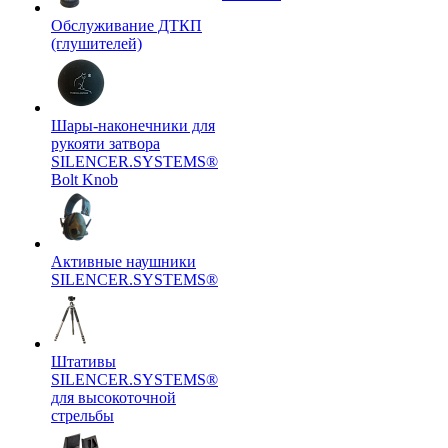
Обслуживание ДТКП
(глушителей)
Шары-наконечники для
рукояти затвора
SILENCER.SYSTEMS®
Bolt Knob
Активные наушники
SILENCER.SYSTEMS®
Штативы
SILENCER.SYSTEMS®
для высокоточной
стрельбы