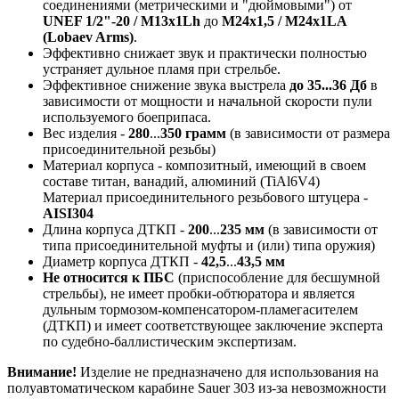
соединениями (метрическими и "дюймовыми") от
UNEF 1/2"-20 / М13х1Lh
до
М24х1,5 / М24х1LA
(Lobaev Arms)
.
Эффективно снижает звук и практически полностью
устраняет дульное пламя при стрельбе.
Эффективное снижение звука выстрела
до 35...36 Дб
в
зависимости от мощности и начальной скорости пули
используемого боеприпаса.
Вес изделия -
280
...
350 грамм
(в зависимости от размера
присоединительной резьбы)
Материал корпуса - композитный, имеющий в своем
составе титан, ванадий, алюминий (TiAl6V4)
Материал присоединительного резьбового штуцера -
AISI304
Длина корпуса ДТКП -
200
...
235 мм
(в зависимости от
типа присоединительной муфты и (или) типа оружия)
Диаметр корпуса ДТКП -
42,5
...
43,5 мм
Не относится к ПБС
(приспособление для бесшумной
стрельбы), не имеет пробки-обтюратора и является
дульным тормозом-компенсатором-пламегасителем
(ДТКП) и имеет соответствующее заключение эксперта
по судебно-баллистическим экспертизам.
Внимание!
Изделие не предназначено для использования на
полуавтоматическом карабине
Sauer 303
из-за невозможности