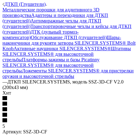
ДТКП (Глушители)
Металлические порошки для аддитивного 3D
производства
Адаптеры и переходники для ДТКП
(глушителей)
Антимиражные чехлы для ДТКП
(глушителей)
Транспортировочные чехлы и кейсы для ДТКП
(глушителей)
ДТК (дульный тормоз-
компенсатор)
Обслуживание ДТКП (глушителей)
Шары-
наконечники для рукояти затвора SILENCER.SYSTEMS® Bolt
Knob
Активные наушники SILENCER.SYSTEMS®
Штативы
SILENCER.SYSTEMS® для высокоточной
стрельбы
Платформы-зажимы и базы Picatinny
SILENCER.SYSTEMS® для высокоточной
стрельбы
Ложементы SILENCER.SYSTEMS® для пристрелки
оружия и высокоточной стрельбы
—
ДТКП SILENCER.SYSTEMS, модель SSZ-3D-CF V2.0
(200х43 мм)
Хит
5
Артикул:
SSZ-3D-CF