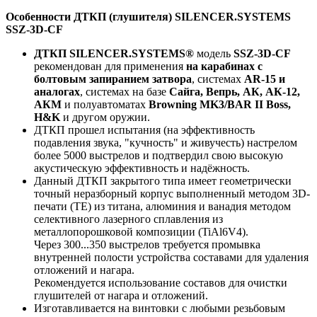
Особенности ДТКП (глушителя) SILENCER.SYSTEMS
SSZ-3D-CF
ДТКП SILENCER.SYSTEMS®
модель
SSZ-3D-CF
рекомендован для применения
на карабинах с
болтовым запиранием затвора
, системах
AR-15 и
аналогах
, системах на базе
Сайга, Вепрь, АК, АК-12,
АКМ
и полуавтоматах
Browning MK3/BAR II Boss,
H&K
и другом оружии.
ДТКП прошел испытания (на эффективность
подавления звука, "кучность" и живучесть) настрелом
более 5000 выстрелов и подтвердил свою высокую
акустическую эффективность и надёжность.
Данный ДТКП закрытого типа имеет геометрически
точный неразборный корпус выполненный методом 3D-
печати (TE) из титана, алюминия и ванадия методом
селективного лазерного сплавления из
металлопорошковой композиции (TiAl6V4).
Через 300...350 выстрелов требуется промывка
внутренней полости устройства составами для удаления
отложений и нагара.
Рекомендуется использование составов для очистки
глушителей от нагара и отложений.
Изготавливается на винтовки с любыми резьбовым