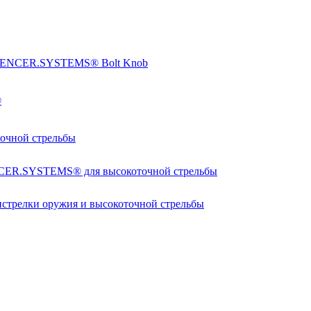
SILENCER.SYSTEMS® Bolt Knob
®
чной стрельбы
NCER.SYSTEMS® для высокоточной стрельбы
релки оружия и высокоточной стрельбы