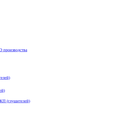
D производства
елей)
ей)
КП (глушителей)