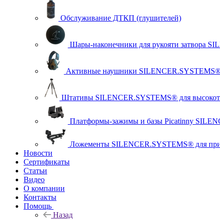
Обслуживание ДТКП (глушителей)
Шары-наконечники для рукояти затвора 
Активные наушники SILENCER.SYSTEMS
Штативы SILENCER.SYSTEMS® для высокото
Платформы-зажимы и базы Picatinny SILE
Ложементы SILENCER.SYSTEMS® для прист
Новости
Сертификаты
Статьи
Видео
О компании
Контакты
Помощь
Назад