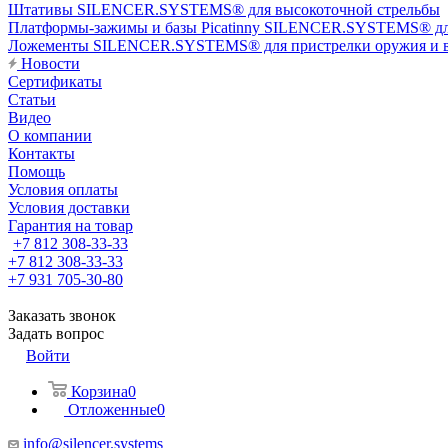
Штативы SILENCER.SYSTEMS® для высокоточной стрельбы
Платформы-зажимы и базы Picatinny SILENCER.SYSTEMS® дл
Ложементы SILENCER.SYSTEMS® для пристрелки оружия и в
Новости
Сертификаты
Статьи
Видео
О компании
Контакты
Помощь
Условия оплаты
Условия доставки
Гарантия на товар
+7 812 308-33-33
+7 812 308-33-33
+7 931 705-30-80
Заказать звонок
Задать вопрос
Войти
Корзина
0
Отложенные
0
info@silencer.systems