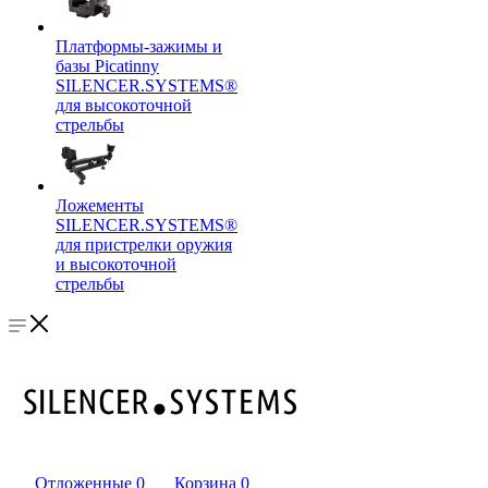
Платформы-зажимы и
базы Picatinny
SILENCER.SYSTEMS®
для высокоточной
стрельбы
Ложементы
SILENCER.SYSTEMS®
для пристрелки оружия
и высокоточной
стрельбы
Отложенные
0
Корзина
0