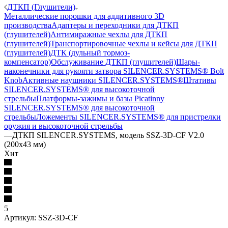
ДТКП (Глушители)
Металлические порошки для аддитивного 3D
производства
Адаптеры и переходники для ДТКП
(глушителей)
Антимиражные чехлы для ДТКП
(глушителей)
Транспортировочные чехлы и кейсы для ДТКП
(глушителей)
ДТК (дульный тормоз-
компенсатор)
Обслуживание ДТКП (глушителей)
Шары-
наконечники для рукояти затвора SILENCER.SYSTEMS® Bolt
Knob
Активные наушники SILENCER.SYSTEMS®
Штативы
SILENCER.SYSTEMS® для высокоточной
стрельбы
Платформы-зажимы и базы Picatinny
SILENCER.SYSTEMS® для высокоточной
стрельбы
Ложементы SILENCER.SYSTEMS® для пристрелки
оружия и высокоточной стрельбы
—
ДТКП SILENCER.SYSTEMS, модель SSZ-3D-CF V2.0
(200х43 мм)
Хит
5
Артикул:
SSZ-3D-CF