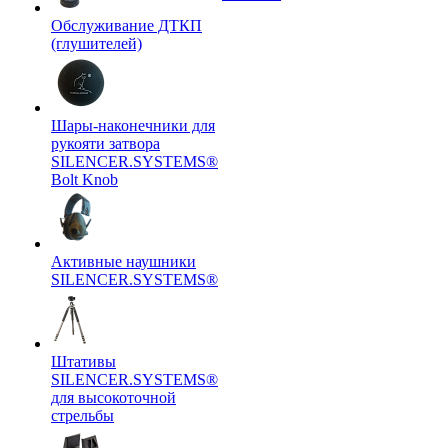
Обслуживание ДТКП
(глушителей)
Шары-наконечники для
рукояти затвора
SILENCER.SYSTEMS®
Bolt Knob
Активные наушники
SILENCER.SYSTEMS®
Штативы
SILENCER.SYSTEMS®
для высокоточной
стрельбы