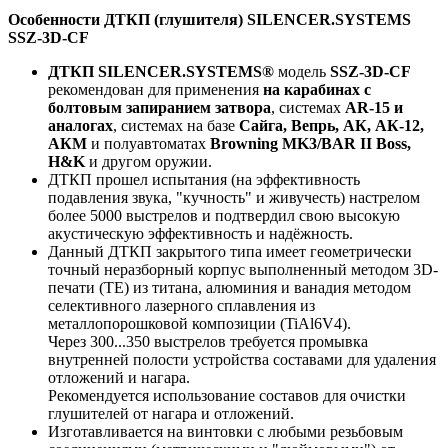
Особенности ДТКП (глушителя) SILENCER.SYSTEMS
SSZ-3D-CF
ДТКП SILENCER.SYSTEMS®
модель
SSZ-3D-CF
рекомендован для применения
на карабинах с
болтовым запиранием затвора
, системах
AR-15 и
аналогах
, системах на базе
Сайга, Вепрь, АК, АК-12,
АКМ
и полуавтоматах
Browning MK3/BAR II Boss,
H&K
и другом оружии.
ДТКП прошел испытания (на эффективность
подавления звука, "кучность" и живучесть) настрелом
более 5000 выстрелов и подтвердил свою высокую
акустическую эффективность и надёжность.
Данный ДТКП закрытого типа имеет геометрически
точный неразборный корпус выполненный методом 3D-
печати (TE) из титана, алюминия и ванадия методом
селективного лазерного сплавления из
металлопорошковой композиции (TiAl6V4).
Через 300...350 выстрелов требуется промывка
внутренней полости устройства составами для удаления
отложений и нагара.
Рекомендуется использование составов для очистки
глушителей от нагара и отложений.
Изготавливается на винтовки с любыми резьбовым