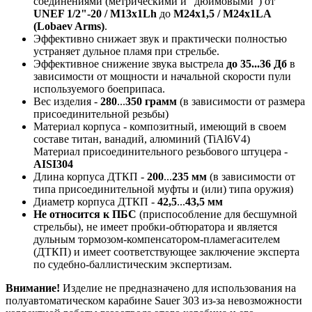
соединениями (метрическими и "дюймовыми") от
UNEF 1/2"-20 / М13х1Lh
до
М24х1,5 / М24х1LA
(Lobaev Arms)
.
Эффективно снижает звук и практически полностью
устраняет дульное пламя при стрельбе.
Эффективное снижение звука выстрела
до 35...36 Дб
в
зависимости от мощности и начальной скорости пули
используемого боеприпаса.
Вес изделия -
280
...
350 грамм
(в зависимости от размера
присоединительной резьбы)
Материал корпуса - композитный, имеющий в своем
составе титан, ванадий, алюминий (TiAl6V4)
Материал присоединительного резьбового штуцера -
AISI304
Длина корпуса ДТКП -
200
...
235 мм
(в зависимости от
типа присоединительной муфты и (или) типа оружия)
Диаметр корпуса ДТКП -
42,5
...
43,5 мм
Не относится к ПБС
(приспособление для бесшумной
стрельбы), не имеет пробки-обтюратора и является
дульным тормозом-компенсатором-пламегасителем
(ДТКП) и имеет соответствующее заключение эксперта
по судебно-баллистическим экспертизам.
Внимание!
Изделие не предназначено для использования на
полуавтоматическом карабине
Sauer 303
из-за невозможности