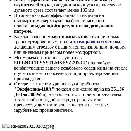
глушителей звука
, где длинна корпуса глушителя от
дульного среза составляет менее 185 мм
Помимо высокой эффективности изделия на
стандартном сверхзвуковом боеприпасе, оно
показало
выдающийся результат на дозвуковом
патроне
.
Каждое изделие
может комплектоваться
не только
транспортировочным, но и
антимиражным чехлом
,
делающим стрельбу с вашим тепловизионным, ночным
или дневным прицелом более комфортной.
Мы можем изготовить глушитель
SILENCER.SYSTEMS SSZ-3D-CF
под любую
конфигурацию вашего резьбового соединения на стволе
и учесть все его особенности при проектировании и
производстве.
Отстрел с замером уровня звука прибором
"Экофизика-110А"
показал снижение звука
на 35...36
Дб (на .308Win)
, что является отличным показателем
для устройств подобного рода, равным или
превосходящим импортные аналоги известных
зарубежных производителей.