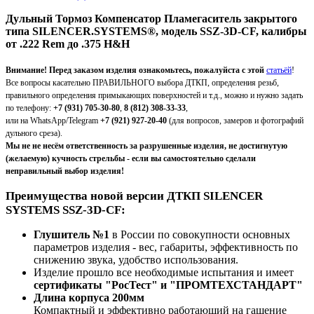
Д
ульный
Т
ормоз
К
омпенсатор
П
ламегаситель закрытого
типа SILENCER.SYSTEMS®, модель SSZ-3D-CF, калибры
от .222 Rem до .375 H&H
Внимание! Перед заказом изделия ознакомьтесь, пожалуйста с этой
статьёй
!
Все вопросы касательно ПРАВИЛЬНОГО выбора ДТКП, определения резьб,
правильного определения примыкающих поверхностей и т.д., можно и нужно задать
по телефону:
+7 (931) 705-30-80
,
8 (812) 308-33-33
,
или на WhatsApp/Telegram
+7 (921) 927-20-40
(для вопросов, замеров и фотографий
дульного среза).
Мы не не несём ответственность за разрушенные изделия, не достигнутую
(желаемую) кучность стрельбы - если вы самостоятельно сделали
неправильный выбор изделия!
Преимущества новой версии ДТКП SILENCER
SYSTEMS SSZ-3D-CF:
Глушитель №1
в России по совокупности основных
параметров изделия - вес, габариты, эффективность по
снижению звука, удобство использования.
Изделие прошло все необходимые испытания и имеет
сертификаты "РосТест" и "ПРОМТЕХСТАНДАРТ"
Длина корпуса 200мм
Компактный и эффективно работающий на гашение