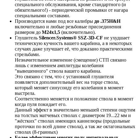
специального обслуживания, кроме стандартного (и
обязательного!) - периодической промывки от нагара
специальными составами.
Производится нами под все калибры
до .375H&H
включительно и любые резьбовые присоединения
размером до
М24х1,5
(включительно).
Глушитель
Silencer.Systems® SSZ-3D-CF
не ухудшает
техническую кучность вашего карабина, а в некоторых
случаях даже улучшает её, что доказано практическими
стрельбами.
Незначительное изменение (смещение) СТП связано
лишь с изменением амплитуды колебания
"вывешенного" ствола вашего карабина.
Это связано с тем, что с установкой глушителя
появляется дополнительный вес на торце ствола,
который меняет синусоиду его колебания в момент
выстрела.
Соответственно меняется и положение ствола в момент
когда пуля покидает его.
Данный эффект в значительно меньшей степени ощутим
на толстых матчевых стволах с диаметром 19...22 мм и
"жёстких" стволах имеющих каннелюры (продольные
проточки по всей длине ствола), а так же октагональных
стволах (8-гранных)
Более эффективен многих полу-интегральных