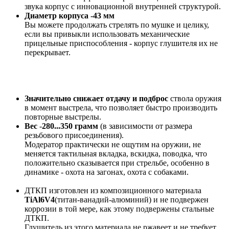
звука корпус с инновационной внутренней структурой.
Диаметр корпуса -43 мм
Вы можете продолжать стрелять по мушке и целику,
если вы привыкли использовать механические
прицельные приспособления - корпус глушителя их не
перекрывает.
Значительно снижает отдачу и подброс
ствола оружия
в момент выстрела, что позволяет быстро производить
повторные выстрелы.
Вес
-
280...350 грамм
(в зависимости от размера
резьбового присоединения).
Модератор практически не ощутим на оружии, не
меняется тактильная вкладка, вскидка, поводка, что
положительно сказывается при стрельбе, особенно в
динамике - охота на загонах, охота с собаками.
ДТКП изготовлен из композиционного материала
TiAl6V4
(титан-ванадий-алюминий) и не подвержен
коррозии в той мере, как этому подвержены стальные
ДТКП.
Глушитель из этого материала не ржавеет и не требует