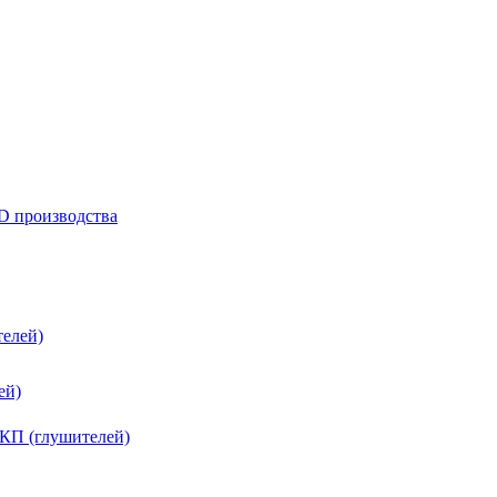
D производства
елей)
ей)
КП (глушителей)