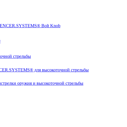
SILENCER.SYSTEMS® Bolt Knob
®
чной стрельбы
NCER.SYSTEMS® для высокоточной стрельбы
релки оружия и высокоточной стрельбы