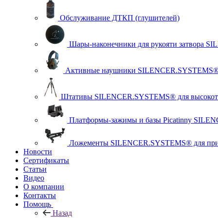
Обслуживание ДТКП (глушителей)
Шары-наконечники для рукояти затвора 
Активные наушники SILENCER.SYSTEMS
Штативы SILENCER.SYSTEMS® для высокото
Платформы-зажимы и базы Picatinny SILE
Ложементы SILENCER.SYSTEMS® для прист
Новости
Сертификаты
Статьи
Видео
О компании
Контакты
Помощь
Назад