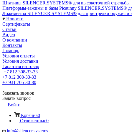
Штативы SILENCER.SYSTEMS® для высокоточной стрельбы
Платформы-зажимы и базы Picatinny SILENCER.SYSTEMS® дл
Ложементы SILENCER.SYSTEMS® для пристрелки оружия и в
Новости
Сертификаты
Статьи
Видео
О компании
Контакты
Помощь
Условия оплаты
Условия доставки
Гарантия на товар
+7 812 308-33-33
+7 812 308-33-33
+7 931 705-30-80
Заказать звонок
Задать вопрос
Войти
Корзина
0
Отложенные
0
info@silencer.systems