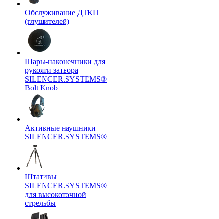
Обслуживание ДТКП
(глушителей)
Шары-наконечники для
рукояти затвора
SILENCER.SYSTEMS®
Bolt Knob
Активные наушники
SILENCER.SYSTEMS®
Штативы
SILENCER.SYSTEMS®
для высокоточной
стрельбы