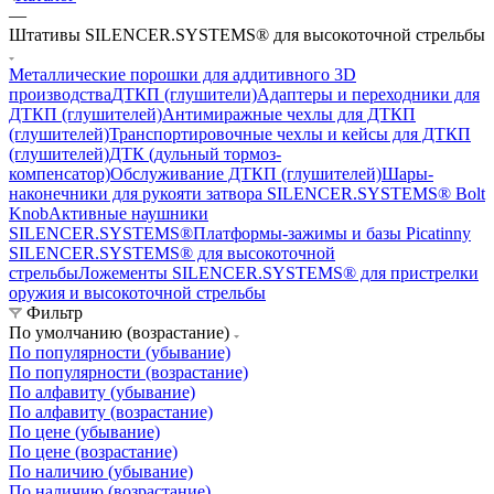
—
Штативы SILENCER.SYSTEMS® для высокоточной стрельбы
Металлические порошки для аддитивного 3D
производства
ДТКП (глушители)
Адаптеры и переходники для
ДТКП (глушителей)
Антимиражные чехлы для ДТКП
(глушителей)
Транспортировочные чехлы и кейсы для ДТКП
(глушителей)
ДТК (дульный тормоз-
компенсатор)
Обслуживание ДТКП (глушителей)
Шары-
наконечники для рукояти затвора SILENCER.SYSTEMS® Bolt
Knob
Активные наушники
SILENCER.SYSTEMS®
Платформы-зажимы и базы Picatinny
SILENCER.SYSTEMS® для высокоточной
стрельбы
Ложементы SILENCER.SYSTEMS® для пристрелки
оружия и высокоточной стрельбы
Фильтр
По умолчанию (возрастание)
По популярности (убывание)
По популярности (возрастание)
По алфавиту (убывание)
По алфавиту (возрастание)
По цене (убывание)
По цене (возрастание)
По наличию (убывание)
По наличию (возрастание)