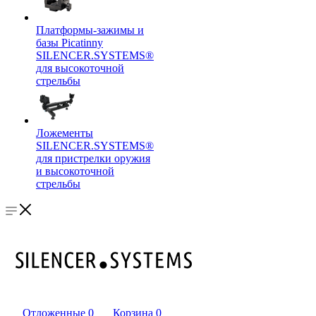
Платформы-зажимы и
базы Picatinny
SILENCER.SYSTEMS®
для высокоточной
стрельбы
Ложементы
SILENCER.SYSTEMS®
для пристрелки оружия
и высокоточной
стрельбы
Отложенные
0
Корзина
0