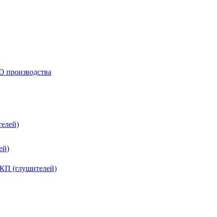
D производства
елей)
ей)
КП (глушителей)