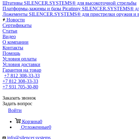
Штативы SILENCER.SYSTEMS® для высокоточной стрельбы
Платформы-зажимы и базы Picatinny SILENCER.SYSTEMS® дл
Ложементы SILENCER.SYSTEMS® для пристрелки оружия и в
Новости
Сертификаты
Статьи
Видео
О компании
Контакты
Помощь
Условия оплаты
Условия доставки
Гарантия на товар
+7 812 308-33-33
+7 812 308-33-33
+7 931 705-30-80
Заказать звонок
Задать вопрос
Войти
Корзина
0
Отложенные
0
info@silencer.systems