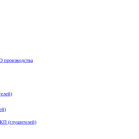
D производства
елей)
ей)
КП (глушителей)